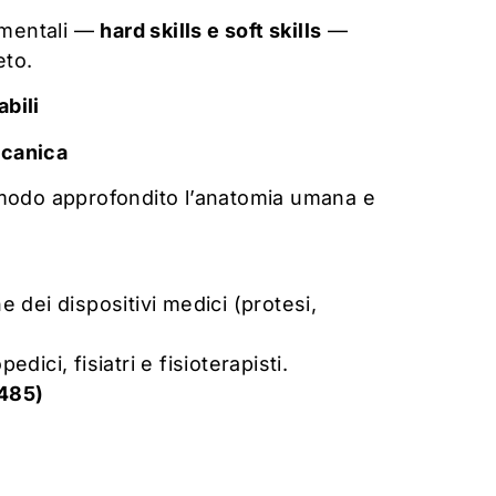
amentali —
hard skills e soft skills
—
eto.
bili
ccanica
 modo approfondito l’anatomia umana e
 dei dispositivi medici (protesi,
ici, fisiatri e fisioterapisti.
3485)