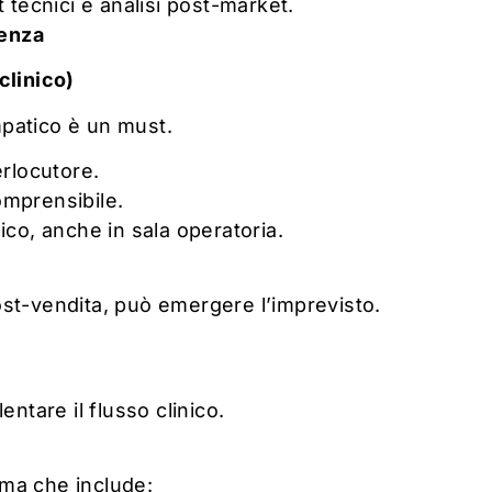
 tecnici e analisi post-market.
renza
clinico)
patico è un must.
terlocutore.
omprensibile.
ico, anche in sala operatoria.
st-vendita, può emergere l’imprevisto.
ntare il flusso clinico.
tema che include: